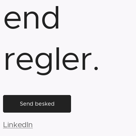
end
regler.
Send besked
LinkedIn